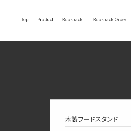
Top
Product
Book rack
Book rack Order
木製フードスタンド