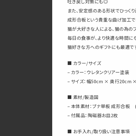
吐き戻し対策にも◎
また、安定感のある形状でひっくり
成形合板という貴重な曲げ加工で
猫が大好きな人による、猫の為のプ
毎日の食事が、より快適な時間に
猫好きな方へのギフトにも最適で
■ カラー/サイズ
– カラー：ウレタンクリアー塗装
– サイズ：幅50cm × 奥行20cm 
■ 素材/製造国
– 本体素材：ブナ単板 成形合板 (mad
– 付属品：陶磁器お皿2枚
■ お手入れ/取り扱い注意事項